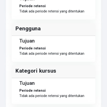
Periode retensi
Tidak ada periode retensi yang ditentukan
Pengguna
Tujuan
Periode retensi
Tidak ada periode retensi yang ditentukan
Kategori kursus
Tujuan
Periode retensi
Tidak ada periode retensi yang ditentukan