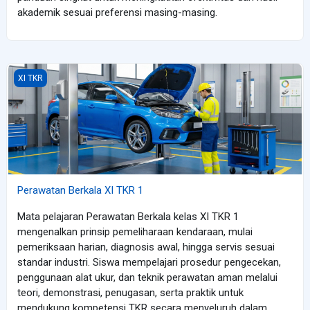
akademik sesuai preferensi masing-masing.
Perawatan Berkala XI TKR 1
XI TKR
Perawatan Berkala XI TKR 1
Mata pelajaran Perawatan Berkala kelas XI TKR 1
mengenalkan prinsip pemeliharaan kendaraan, mulai
pemeriksaan harian, diagnosis awal, hingga servis sesuai
standar industri. Siswa mempelajari prosedur pengecekan,
penggunaan alat ukur, dan teknik perawatan aman melalui
teori, demonstrasi, penugasan, serta praktik untuk
mendukung kompetensi TKR secara menyeluruh dalam